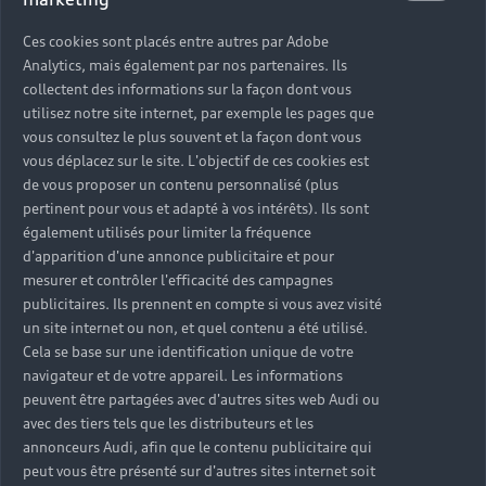
Accès rapides
Ces cookies sont placés entre autres par Adobe
Analytics, mais également par nos partenaires. Ils
collectent des informations sur la façon dont vous
Modèles
Quelle Audi me correspond ?
utilisez notre site internet, par exemple les pages que
vous consultez le plus souvent et la façon dont vous
Tous les modèles
Achat et location
vous déplacez sur le site. L'objectif de ces cookies est
de vous proposer un contenu personnalisé (plus
Recherche de véhicules neufs
Électrique
pertinent pour vous et adapté à vos intérêts). Ils sont
Pour les professionnels
également utilisés pour limiter la fréquence
Véhicules d'occasion disponibles
Hybride rechargeable
d'apparition d'une annonce publicitaire et pour
Offres du moment
mesurer et contrôler l'efficacité des campagnes
Offres pour les professionnels
Citadine
Votre Audi
Configurer mon Audi
publicitaires. Ils prennent en compte si vous avez visité
Voiture électrique
Demander un essai
Compacte
un site internet ou non, et quel contenu a été utilisé.
Réservation et option d'achat
Univers Audi
Cela se base sur une identification unique de votre
Voiture hybride
Informations et Service Clients
Berline
navigateur et de votre appareil. Les informations
Entretenir et réparer mon Audi
Financer mon Audi
peuvent être partagées avec d'autres sites web Audi ou
Voiture commerciale
Accessibilité - Clients Sourds et Malentendants
Avant
avec des tiers tels que les distributeurs et les
Offres Après-Vente
Garanties Audi
Histoire du progrès
annonceurs Audi, afin que le contenu publicitaire qui
Voiture de direction
Trouver mon Partenaire Audi
SUV électrique
Accessoires et équipements
peut vous être présenté sur d'autres sites internet soit
Audi rent : location courte durée
Notre vision