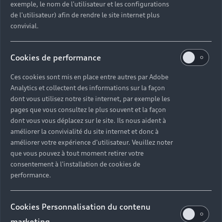
exemple, le nom de l'utilisateur et les configurations
J’accepte de recevoir de la part de Volkswagen Group France et de ses partenaires**,
des offres commerciales y compris des offres personnalisées en fonction de mes
de l'utilisateur) afin de rendre le site internet plus
données d’achat concernant les produits et services qu’ils proposent.
convivial.
**Les partenaires de Volkswagen Group France sont les membres du réseau agréé
de Volkswagen Group France et les établissements qui permettent le financement
des véhicules des marques du groupe, Volkswagen Bank GmbH, et Volkswagen
Cookies de performance
Financial Services S.A.
Ces cookies sont mis en place entre autres par Adobe
Audi, division de Volkswagen Group France responsable du traitement, traite les
données à caractère personnel recueillies dans ce formulaire pour répondre à votre
Analytics et collectent des informations sur la façon
demande d'information ou à votre réclamation, nous permettre de vous recontacter
dont vous utilisez notre site internet, par exemple les
conformément à votre demande ainsi que, si vous y avez consenti, pour vous envoyer
pages que vous consultez le plus souvent et la façon
nos offres commerciales et nos actualités à des fins marketing.
Pour en savoir plus sur la gestion de vos données personnelles et pour exercer vos
dont vous vous déplacez sur le site. Ils nous aident à
droits, veuillez consulter notre
politique de confidentialité
.
améliorer la convivialité du site internet et donc à
améliorer votre expérience d'utilisateur. Veuillez noter
que vous pouvez à tout moment retirer votre
consentement à l'installation de cookies de
performance.
Cookies Personnalisation du contenu
Retour en haut
marketing