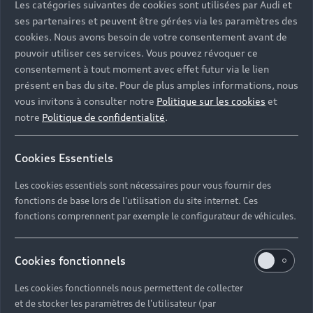
Les catégories suivantes de cookies sont utilisées par Audi et
Adresse e-mail*
ses partenaires et peuvent être gérées via les paramètres des
cookies. Nous avons besoin de votre consentement avant de
pouvoir utiliser ces services. Vous pouvez révoquer ce
consentement à tout moment avec effet futur via le lien
Téléphone*
présent en bas du site. Pour de plus amples informations, nous
vous invitons à consulter notre
Politique sur les cookies
et
notre
Politique de confidentialité
.
Je souhaite recevoir l’actualité, des offres
commerciales et des invitations à des événements
Cookies Essentiels
de Audi France.
Les cookies essentiels sont nécessaires pour vous fournir des
fonctions de base lors de l'utilisation du site internet. Ces
I would like to receive the newsletter.
fonctions comprennent par exemple le configurateur de véhicules.
Cookies fonctionnels
Envoyer
Les cookies fonctionnels nous permettent de collecter
et de stocker les paramètres de l'utilisateur (par