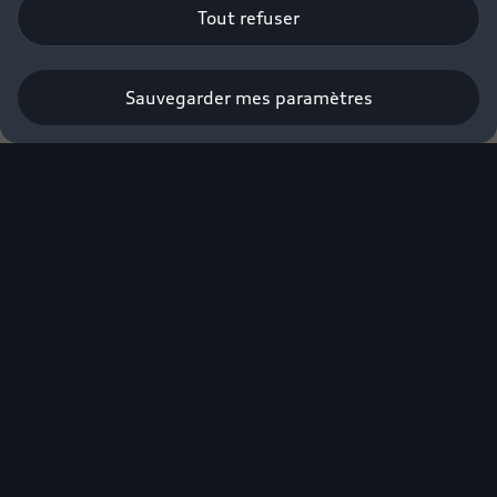
Tout refuser
Sauvegarder mes paramètres
Nous contacter
Profitez de
l’ensemble de
nos offres
exclusives