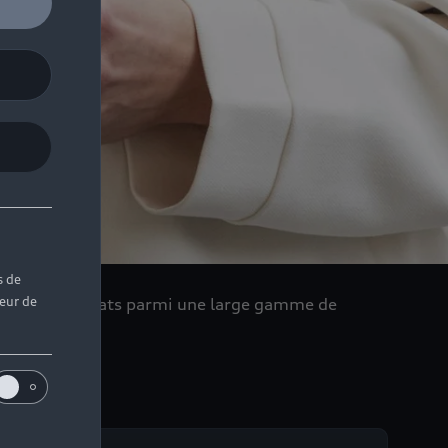
s de
teur de
er dans vos achats parmi une large gamme de