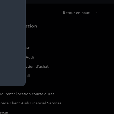
Retour en haut
chat et location
ffres du moment
onfigurer mon Audi
servation et option d'achat
inancer mon Audi
aranties Audi
di rent : location courte durée
pace Client Audi Financial Services
eycar