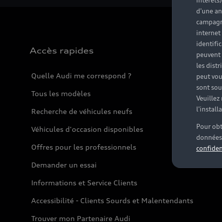
intérêts
d'une an
campagne
internet
identifi
Accès rapides
peuvent 
les dist
Quelle Audi me correspond ?
peut vou
sont souv
Tous les modèles
Veuillez
l'instal
Recherche de véhicules neufs
Pour obt
Véhicules d'occasion disponibles
données 
Offres pour les professionnels
confiden
Demander un essai
Informations et Service Clients
Accessibilité - Clients Sourds et Malentendants
Trouver mon Partenaire Audi