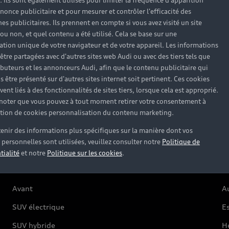
). Ils sont également utilisés pour limiter la fréquence d'apparition
nonce publicitaire et pour mesurer et contrôler l'efficacité des
s publicitaires. Ils prennent en compte si vous avez visité un site
 ou non, et quel contenu a été utilisé. Cela se base sur une
cation unique de votre navigateur et de votre appareil. Les informations
Modèles
A
être partagées avec d'autres sites web Audi ou avec des tiers tels que
ributeurs et les annonceurs Audi, afin que le contenu publicitaire qui
s être présenté sur d'autres sites internet soit pertinent. Ces cookies
ent liés à des fonctionnalités de sites tiers, lorsque cela est approprié.
Électrique
O
 noter que vous pouvez à tout moment retirer votre consentement à
lation de cookies personnalisation du contenu marketing.
Hybride rechargeable
C
enir des informations plus spécifiques sur la manière dont vos
Citadine
Ré
personnelles sont utilisées, veuillez consulter notre
Politique de
Compacte
F
tialité
et notre
Politique sur les cookies
.
Berline
G
Avant
Au
SUV électrique
Es
SUV hybride
H