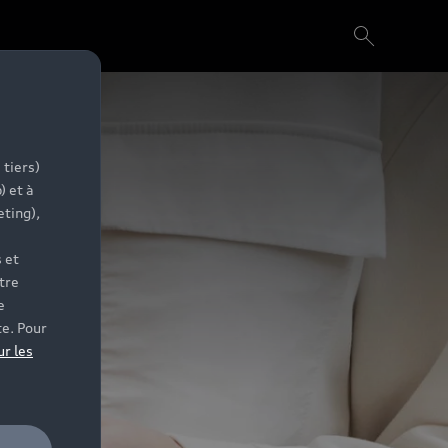
 tiers)
) et à
eting),
 et
tre
e
te. Pour
ur les