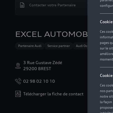
paramètr
Contacter votre Partenaire
configura
Cookie
Ces cook
EXCEL AUTOMOBILES
informat
pages qu
Partenaire Audi
Service partner
Audi Occasion :plus
e
sur le si
améliore
moment r
3 Rue Gustave Zédé
29200 BREST
Cookie
02 98 02 10 10
Ces cook
nos part
Télécharger la fiche de contact
notre si
la façon
proposer