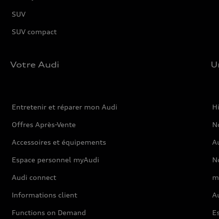
SUV
SUV compact
Votre Audi
U
Entretenir et réparer mon Audi
Hi
Offres Après-Vente
No
Accessoires et équipements
A
Espace personnel myAudi
N
Audi connect
m
Informations client
Au
Functions on Demand
Es