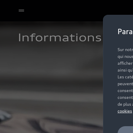
Para
Informations et c
Sur notr
qui nous
affiche
ainsi qu
Les caté
peuvent
consent
consent
de plus
cookies